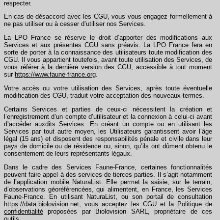
respecter.
En cas de désaccord avec les CGU, vous vous engagez formellement à
ne pas utiliser ou à cesser d’utiliser nos Services.
La LPO France se réserve le droit d’apporter des modifications aux
Services et aux présentes CGU sans préavis. La LPO France fera en
sorte de porter à la connaissance des utilisateurs toute modification des
CGU. Il vous appartient toutefois, avant toute utilisation des Services, de
vous référer à la dernière version des CGU, accessible à tout moment
sur
https://www.faune-france.org
.
Votre accès ou votre utilisation des Services, après toute éventuelle
modification des CGU, traduit votre acceptation des nouveaux termes.
Certains Services et parties de ceux-ci nécessitent la création et
l’enregistrement d’un compte d’utilisateur et la connexion à celui-ci avant
d’accéder auxdits Services. En créant un compte ou en utilisant les
Services par tout autre moyen, les Utilisateurs garantissent avoir l’âge
légal (15 ans) et disposent des responsabilités pénale et civile dans leur
pays de domicile ou de résidence ou, sinon, qu’ils ont dûment obtenu le
consentement de leurs représentants légaux.
Dans le cadre des Services Faune-France, certaines fonctionnalités
peuvent faire appel à des services de tierces parties. Il s’agit notamment
de l’application mobile NaturaList. Elle permet la saisie, sur le terrain,
d’observations géoréférencées, qui alimentent, en France, les Services
Faune-France. En utilisant NaturaList, ou son portail de consultation
https://data.biolovision.net
, vous acceptez les
CGU
et la
Politique de
confidentialité
proposées par Biolovision SARL, propriétaire de ces
outils
.