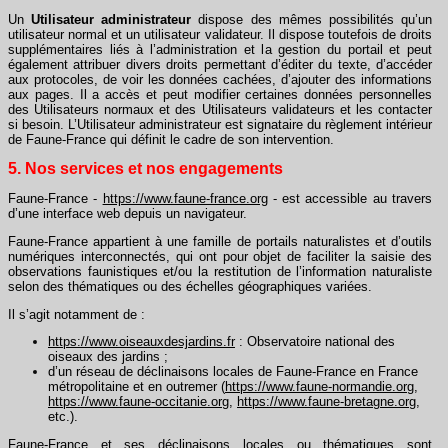
Un
Utilisateur administrateur
dispose des mêmes possibilités qu’un
utilisateur normal et un utilisateur validateur. Il dispose toutefois de droits
supplémentaires liés à l’administration et la gestion du portail et peut
également attribuer divers droits permettant d’éditer du texte, d’accéder
aux protocoles, de voir les données cachées, d’ajouter des informations
aux pages. Il a accès et peut modifier certaines données personnelles
des Utilisateurs normaux et des Utilisateurs validateurs et les contacter
si besoin. L’Utilisateur administrateur est signataire du règlement intérieur
de Faune-France qui définit le cadre de son intervention.
5. Nos services et nos engagements
Faune-France -
https://www.faune-france.org
- est accessible au travers
d’une interface web depuis un navigateur.
Faune-France appartient à une famille de portails naturalistes et d’outils
numériques interconnectés, qui ont pour objet de faciliter la saisie des
observations faunistiques et/ou la restitution de l’information naturaliste
selon des thématiques ou des échelles géographiques variées.
Il s’agit notamment de :
https://www.oiseauxdesjardins.fr
: Observatoire national des
oiseaux des jardins ;
d’un réseau de déclinaisons locales de Faune-France en France
métropolitaine et en outremer (
https://www.faune-normandie.org
,
https://www.faune-occitanie.org
,
https://www.faune-bretagne.org
,
etc.).
Faune-France et ses déclinaisons locales ou thématiques sont