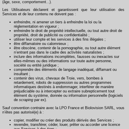
(âge, sexe, comportement...).
Les Utilisateurs déclarent et garantissent que leur utilisation des
Services et de leur contenu ne doivent pas :
enfreindre, ni amener un tiers à enfreindre la loi ou la
réglementation en vigueur ;
enfreindre le droit de propriété intellectuelle, ou tout autre droit de
propriété, droit de publicité ou confidentialité ;
utiliser leur compte et les services à des fins illégales ;
être diffamatoire ou calomnieux ;
être obscène, contenir de la pornographie, ou tout autre élément
n’entrant pas dans le cadre des activités naturalistes ;
inclure des informations incomplètes, fausses ou inexactes sur
elles-mêmes ou des informations sur toute autre personne,
société ou entité juridique ;
comprendre des éléments de langage inadéquat, diffamant ou
insultant ;
contenir des virus, chevaux de Troie, vers, bombes à
retardement, robots de suppression ou autres programmes
informatiques destinés à endommager, interférer de manière
préjudiciable ou à intercepter ou extraire subrepticement tout
élément du système, donnée ou information personnelle (logiciels
de
scraping
par ex).
Sauf convention contraire avec la LPO France et Biolovision SARL, vous
n’êtes pas autorisé(e) à :
copier, modifier ou créer des produits dérivés des Services ;
revendre, transférer, céder, louer, prêter ou accorder une licence
aux Services à des tiers ;