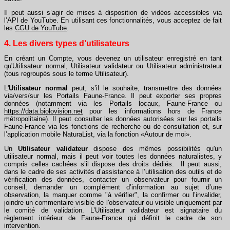
Il peut aussi s’agir de mises à disposition de vidéos accessibles via
l’API de YouTube. En utilisant ces fonctionnalités, vous acceptez de fait
les
CGU de YouTube
.
4. Les divers types d’utilisateurs
En créant un Compte, vous devenez un utilisateur enregistré en tant
qu'Utilisateur normal, Utilisateur validateur ou Utilisateur administrateur
(tous regroupés sous le terme Utilisateur).
L'
Utilisateur normal
peut, s’il le souhaite, transmettre des données
via/vers/sur les Portails Faune-France. Il peut exporter ses propres
données (notamment via les Portails locaux, Faune-France ou
https://data.biolovision.net
pour les informations hors de France
métropolitaine). Il peut consulter les données autorisées sur les portails
Faune-France via les fonctions de recherche ou de consultation et, sur
l’application mobile NaturaList, via la fonction «Autour de moi».
Un
Utilisateur validateur
dispose des mêmes possibilités qu'un
utilisateur normal, mais il peut voir toutes les données naturalistes, y
compris celles cachées s’il dispose des droits dédiés. Il peut aussi,
dans le cadre de ses activités d’assistance à l’utilisation des outils et de
vérification des données, contacter un observateur pour fournir un
conseil, demander un complément d’information au sujet d’une
observation, la marquer comme "à vérifier", la confirmer ou l’invalider,
joindre un commentaire visible de l'observateur ou visible uniquement par
le comité de validation. L’Utilisateur validateur est signataire du
règlement intérieur de Faune-France qui définit le cadre de son
intervention.