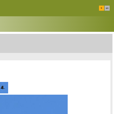
fr
en