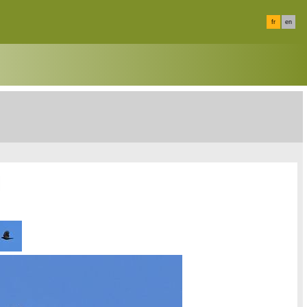
fr
en