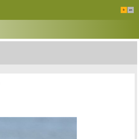
fr
en