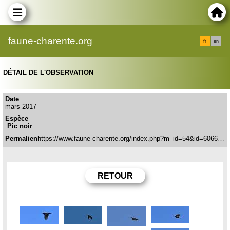
faune-charente.org
fr
en
DÉTAIL DE L'OBSERVATION
Date
mars 2017
Espèce
Pic noir
Permalien