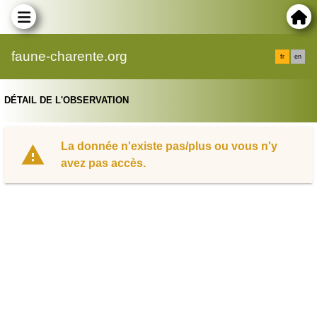
faune-charente.org
fr
en
DÉTAIL DE L'OBSERVATION
La donnée n'existe pas/plus ou vous n'y
avez pas accès.