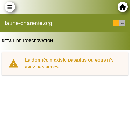
faune-charente.org
fr
en
DÉTAIL DE L'OBSERVATION
La donnée n'existe pas/plus ou vous n'y
avez pas accès.