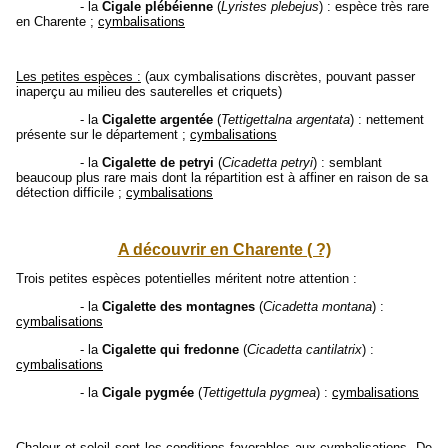
- la
Cigale plébéienne
(
Lyristes plebejus
) : espèce très rare
en Charente ;
cymbalisations
Les petites espèces :
(aux cymbalisations discrètes, pouvant passer
inaperçu au milieu des sauterelles et criquets)
- la
Cigalette argentée
(
Tettigettalna argentata
) : nettement
présente sur le département ;
cymbalisations
- la
Cigalette de petryi
(
Cicadetta petryi
) : semblant
beaucoup plus rare mais dont la répartition est à affiner en raison de sa
détection difficile ;
cymbalisations
A découvrir en Charente ( ?)
Trois petites espèces potentielles méritent notre attention :
- la
Cigalette des montagnes
(
Cicadetta montana
) :
cymbalisations
- la
Cigalette qui fredonne
(
Cicadetta cantilatrix
) :
cymbalisations
- la
Cigale pygmée
(
Tettigettula pygmea
) :
cymbalisations
Chaleur et soleil sont les conditions favorables aux cymbalisations. De