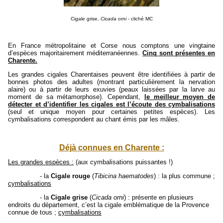
Cigale grise,
Cicada orni
- cliché MC
En France métropolitaine et Corse nous comptons une vingtaine
d’espèces majoritairement méditerranéennes.
Cinq sont présentes en
Charente.
Les grandes cigales Charentaises peuvent être identifiées à partir de
bonnes photos des adultes (montrant particulièrement la nervation
alaire) ou à partir de leurs exuvies (peaux laissées par la larve au
moment de sa métamorphose). Cependant,
le meilleur moyen de
détecter et d’identifier les cigales est l’écoute des cymbalisations
(seul et unique moyen pour certaines petites espèces). Les
cymbalisations correspondent au chant émis par les mâles.
Déjà connues en Charente :
Les grandes espèces :
(aux cymbalisations puissantes !)
- la
Cigale rouge
(
Tibicina haematodes
) : la plus commune ;
cymbalisations
- la
Cigale grise
(
Cicada orni
) : présente en plusieurs
endroits du département, c’est la cigale emblématique de la Provence
connue de tous ;
cymbalisations