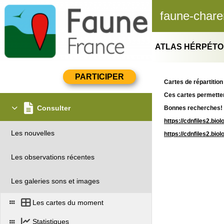
faune-chare
ATLAS HÉRPÉTO
Cartes de répartitio
Ces cartes permetter
Consulter
Bonnes recherches!
https://cdnfiles2.bi
Les nouvelles
https://cdnfiles2.bi
Les observations récentes
Les galeries sons et images
Les cartes du moment
Statistiques