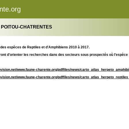
nte.org
 POITOU-CHATRENTES
n des espèces de Reptiles et d'Amphibiens 2010 à 2017.
ont d'orienter les recherches dans des secteurs sous prospectés où l'espèce 
olovision.net/www.faune-charente.org/pdffiles/news/carto_atlas_herpeto_amphi
olovision.net/www.faune-charente.org/pdffiles/news/carto_atlas_herpeto_reptil