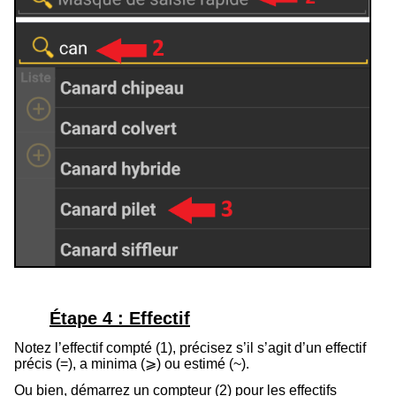
Étape 4 : Effectif
Notez l’effectif compté (
1
), p
récisez s’il s’agit d’un effectif
précis (=), a minima (
⩾
) ou estimé (
~
).
Ou bien, démarrez un compteur (
2
) pour les effectifs