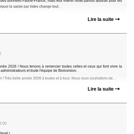
des données Faune-France, mais leur intérêt reste parfois abstrait pour les
quoi la saisie par listes change tout…
Lire la suite
2
ée 2026 ! Nous tenons à remercier toutes celles et ceux qui font vivre la
 administrateurs et toute l'équipe de Biolovision.
n !
Très belle année 2026 à toutes et à tous. Nous vous souhaitons de...
Lire la suite
8:00
 Noël !