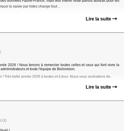
des données Faune-France, mais leur intérêt reste parfois abstrait pour les
quoi la saisie par listes change tout…
Lire la suite
2
ée 2026 ! Nous tenons à remercier toutes celles et ceux qui font vivre la
 administrateurs et toute l'équipe de Biolovision.
n !
Très belle année 2026 à toutes et à tous. Nous vous souhaitons de...
Lire la suite
8:00
 Noël !