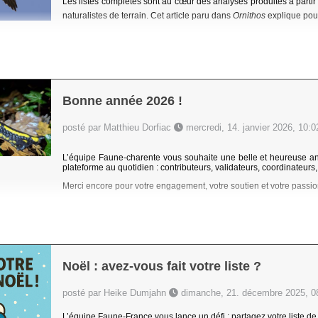
Les listes complètes sont au cœur des analyses produites à partir 
naturalistes de terrain. Cet article paru dans
Ornithos
explique pour
Bonne année 2026 !
posté par Matthieu Dorfiac
mercredi, 14. janvier 2026, 10:0
L’équipe Faune-charente vous souhaite une belle et heureuse ann
plateforme au quotidien : contributeurs, validateurs, coordinateurs,
Merci encore pour votre engagement, votre soutien et votre passio
Noël : avez-vous fait votre liste ?
posté par Heike Dumjahn
dimanche, 21. décembre 2025, 0
L’équipe Faune-France vous lance un défi : partagez votre liste de