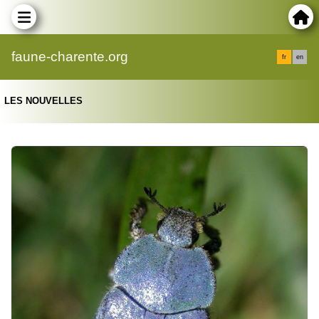
faune-charente.org
fr
en
LES NOUVELLES