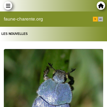
faune-charente.org
fr
en
LES NOUVELLES