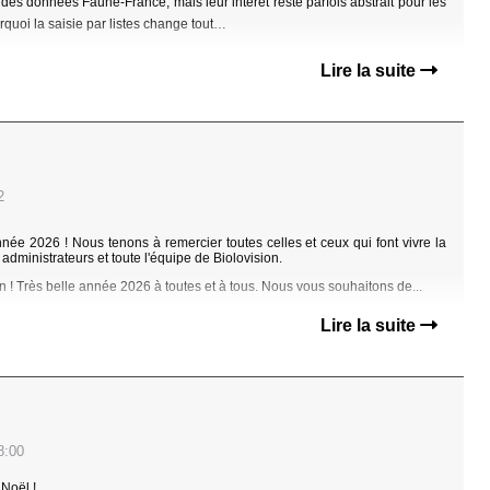
des données Faune-France, mais leur intérêt reste parfois abstrait pour les
quoi la saisie par listes change tout…
Lire la suite
2
ée 2026 ! Nous tenons à remercier toutes celles et ceux qui font vivre la
 administrateurs et toute l'équipe de Biolovision.
n !
Très belle année 2026 à toutes et à tous. Nous vous souhaitons de...
Lire la suite
8:00
 Noël !