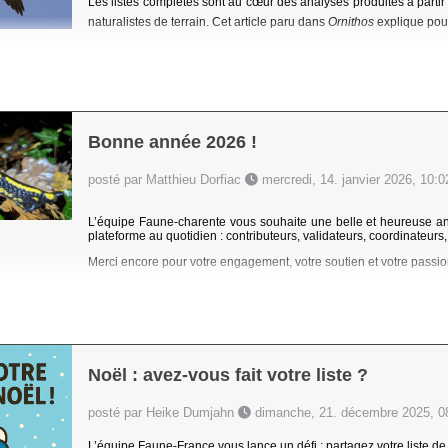
Les listes complètes sont au cœur des analyses produites à partir 
naturalistes de terrain. Cet article paru dans
Ornithos
explique pour
Bonne année 2026 !
posté par Matthieu Dorfiac
mercredi, 14. janvier 2026, 10:0
L’équipe Faune-charente vous souhaite une belle et heureuse ann
plateforme au quotidien : contributeurs, validateurs, coordinateurs,
Merci encore pour votre engagement, votre soutien et votre passio
Noël : avez-vous fait votre liste ?
posté par Heike Dumjahn
dimanche, 21. décembre 2025, 0
L’équipe Faune-France vous lance un défi : partagez votre liste de